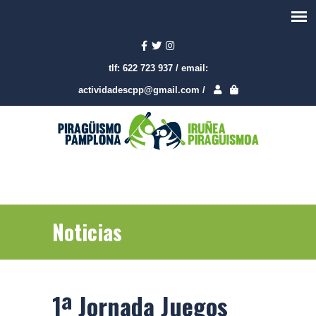
tlf:
622 723 937
/
email:
actividadescpp@gmail.com
/
Noticias
1ª Jornada Juegos