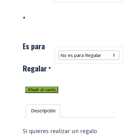
*
Es para
Regalar
*
Regalar
Añadir al carrito
una
Actividad
Descripción
cantidad
Si quieres realizar un regalo