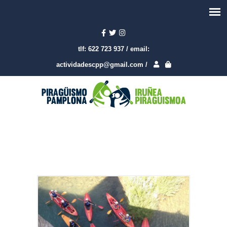
tlf:
622 723 937
/
email:
actividadescpp@gmail.com
/