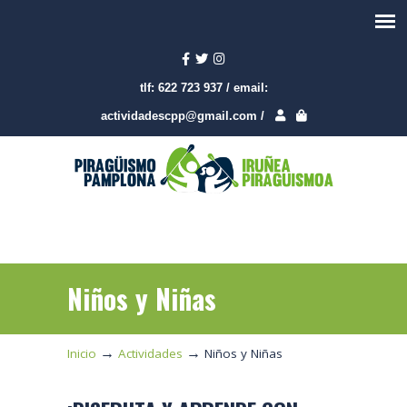
tlf:
622 723 937
/
email:
actividadescpp@gmail.com
/
Niños y Niñas
→
→
Inicio
Actividades
Niños y Niñas