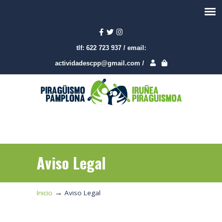
tlf:
622 723 937
/
email:
actividadescpp@gmail.com
/
Aviso Legal
→
Inicio
Aviso Legal