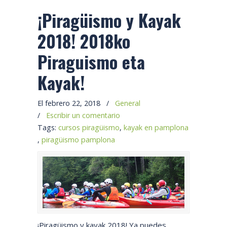
¡Piragüismo y Kayak
2018! 2018ko
Piraguismo eta
Kayak!
El febrero 22, 2018
/
General
/
Escribir un comentario
Tags:
cursos piragüismo
,
kayak en pamplona
,
piragüismo pamplona
¡Piragüismo y kayak 2018! Ya puedes