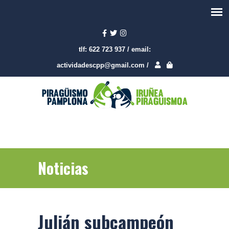
tlf:
622 723 937
/
email:
actividadescpp@gmail.com
/
Noticias
Julián subcampeón