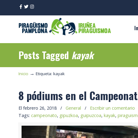
I
Posts Tagged
kayak
→
Inicio
Etiqueta: kayak
8 pódiums en el Campeonato
El febrero 26, 2018
/
General
/
Escribir un comentario
Tags:
campeonato
,
gipuzkoa
,
guipuzcoa
,
kayak
,
piraguis