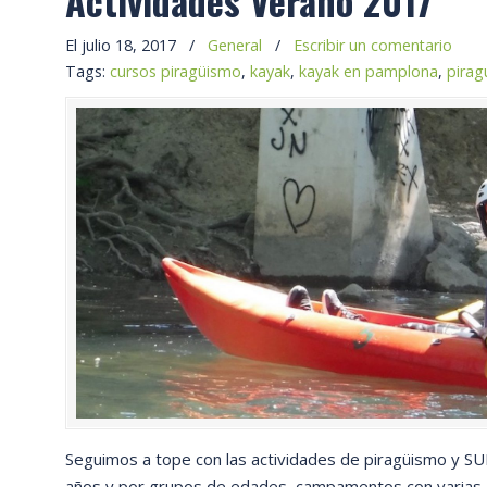
Actividades Verano 2017
El julio 18, 2017
/
General
/
Escribir un comentario
Tags:
cursos piragüismo
,
kayak
,
kayak en pamplona
,
pira
Seguimos a tope con las actividades de piragüismo y SUP
años y por grupos de edades, campamentos con varias a