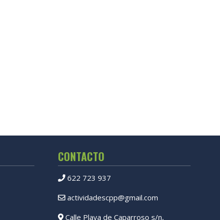
CONTACTO
622 723 937
actividadescpp@gmail.com
Calle Playa de Caparroso s/n,