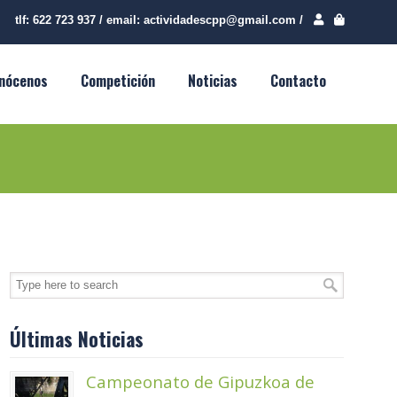
tlf:
622 723 937
/
email:
actividadescpp@gmail.com
/
nócenos
Competición
Noticias
Contacto
Últimas Noticias
Campeonato de Gipuzkoa de