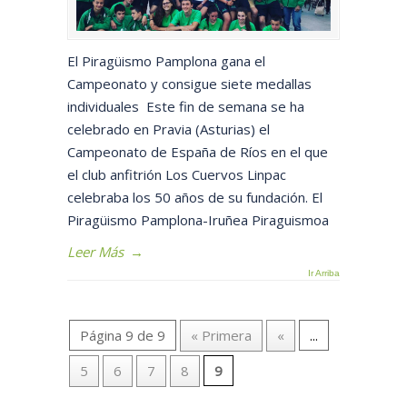
El Piragüismo Pamplona gana el
Campeonato y consigue siete medallas
individuales Este fin de semana se ha
celebrado en Pravia (Asturias) el
Campeonato de España de Ríos en el que
el club anfitrión Los Cuervos Linpac
celebraba los 50 años de su fundación. El
Piragüismo Pamplona-Iruñea Piraguismoa
Leer Más
→
Ir Arriba
Página 9 de 9
« Primera
«
...
5
6
7
8
9