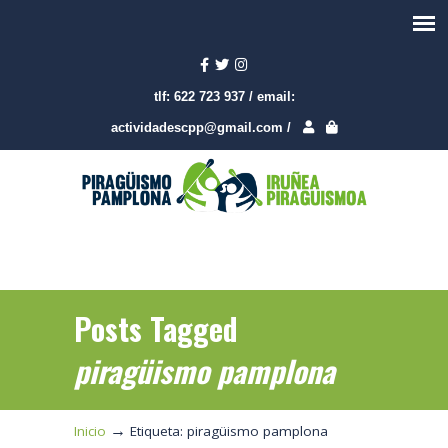
tlf:
622 723 937
/
email:
actividadescpp@gmail.com
/
Posts Tagged
piragüismo pamplona
→
Inicio
Etiqueta: piragüismo pamplona