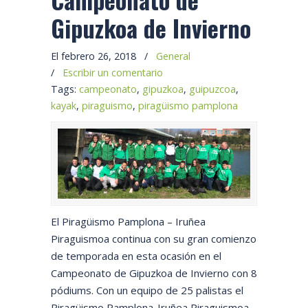
Gipuzkoa de Invierno
El febrero 26, 2018
/
General
/
Escribir un comentario
Tags:
campeonato
,
gipuzkoa
,
guipuzcoa
,
kayak
,
piraguismo
,
piragüismo pamplona
El Piragüismo Pamplona – Iruñea
Piraguismoa continua con su gran comienzo
de temporada en esta ocasión en el
Campeonato de Gipuzkoa de Invierno con 8
pódiums. Con un equipo de 25 palistas el
Piragüismo Pamplona-Iruñea Piraguismoa