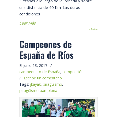
3 etapas a lo largo de la jornada y sobre
una distancia de 40 Km. Las duras
condiciones
Leer Más
→
Ir Arriba
Campeones de
España de Ríos
El junio 13, 2017
/
campeonato de España
,
competición
/
Escribir un comentario
Tags:
jkayak
,
piraguismo
,
piragüismo pamplona