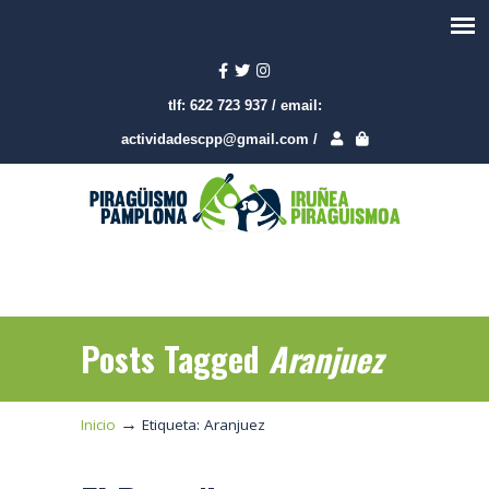
tlf:
622 723 937
/
email:
actividadescpp@gmail.com
/
Posts Tagged
Aranjuez
→
Inicio
Etiqueta: Aranjuez