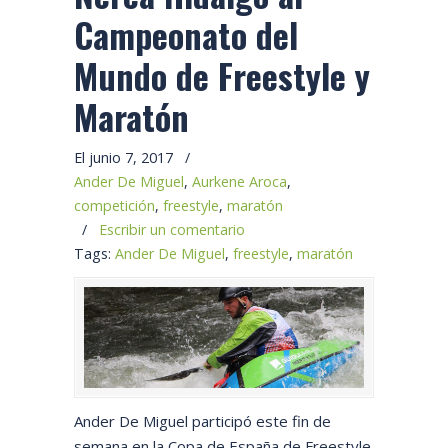
Campeonato del
Mundo de Freestyle y
Maratón
El junio 7, 2017
/
Ander De Miguel
,
Aurkene Aroca
,
competición
,
freestyle
,
maratón
/
Escribir un comentario
Tags:
Ander De Miguel
,
freestyle
,
maratón
Ander De Miguel participó este fin de
semana en la Copa de España de Freestyle