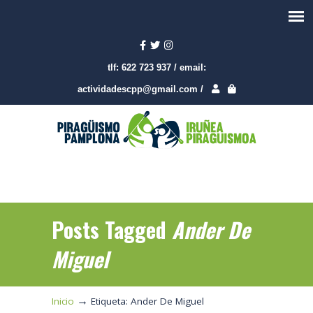
tlf:
622 723 937
/
email:
actividadescpp@gmail.com
/
Posts Tagged
Ander De
Miguel
→
Inicio
Etiqueta: Ander De Miguel