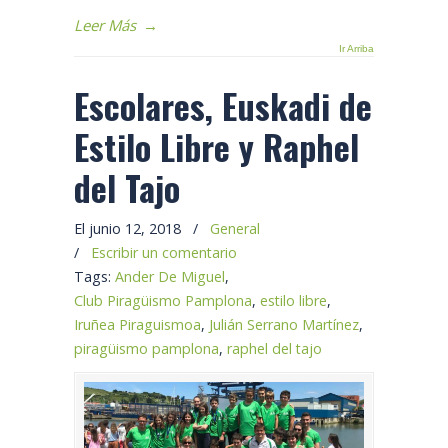
Leer Más
→
Ir Arriba
Escolares, Euskadi de
Estilo Libre y Raphel
del Tajo
El junio 12, 2018
/
General
/
Escribir un comentario
Tags:
Ander De Miguel
,
Club Piragüismo Pamplona
,
estilo libre
,
Iruñea Piraguismoa
,
Julián Serrano Martínez
,
piragüismo pamplona
,
raphel del tajo