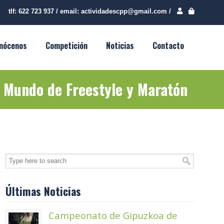
tlf:
622 723 937
/
email:
actividadescpp@gmail.com
/
nócenos
Competición
Noticias
Contacto
 Mundo de Freestyle y Maratón
Últimas Noticias
Campeonato de Gipuzkoa de