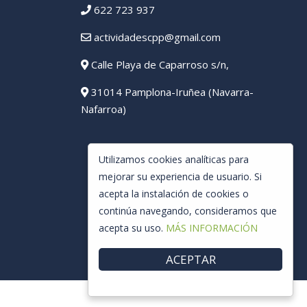
622 723 937
actividadescpp@gmail.com
Calle Playa de Caparroso s/n,
31014 Pamplona-Iruñea (Navarra-
Nafarroa)
Utilizamos cookies analíticas para
mejorar su experiencia de usuario. Si
acepta la instalación de cookies o
continúa navegando, consideramos que
acepta su uso.
MÁS INFORMACIÓN
ACEPTAR