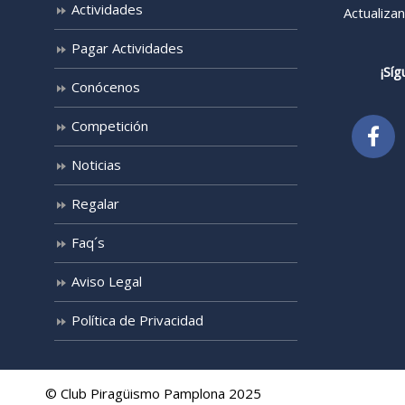
Actividades
Actualiza
Pagar Actividades
¡Síg
Conócenos
Competición
Noticias
Regalar
Faq´s
Aviso Legal
Política de Privacidad
© Club Piragüismo Pamplona 2025