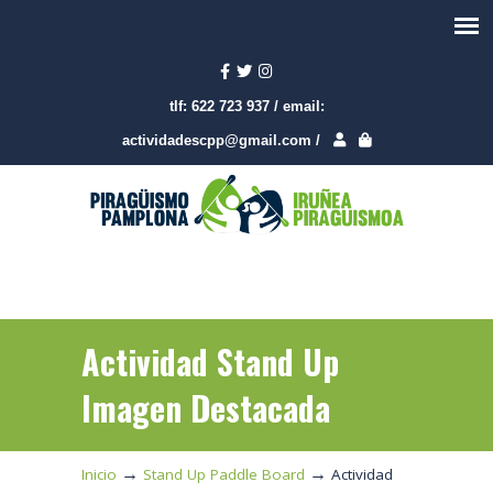
tlf:
622 723 937
/
email:
actividadescpp@gmail.com
/
Actividad Stand Up
Imagen Destacada
→
→
Inicio
Stand Up Paddle Board
Actividad