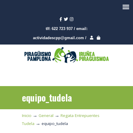
tlf:
622 723 937
/
email:
actividadescpp@gmail.com
/
equipo_tudela
→
→
Inicio
General
Regata Entrepuentes
→
Tudela
equipo_tudela