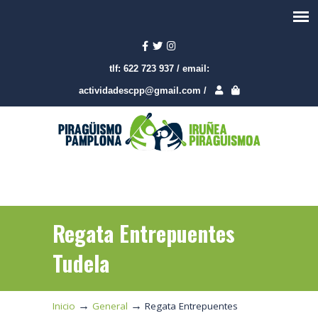
tlf:
622 723 937
/
email:
actividadescpp@gmail.com
/
Regata Entrepuentes
Tudela
→
→
Inicio
General
Regata Entrepuentes