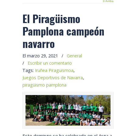
Ir Arriba
El Piragüismo
Pamplona campeón
navarro
El marzo 29, 2021
/
General
/
Escribir un comentario
Tags:
Iruñea Piraguismoa
,
Juegos Deportivos de Navarra
,
piragüismo pamplona
Este domingo se ha celebrado en el Arga a