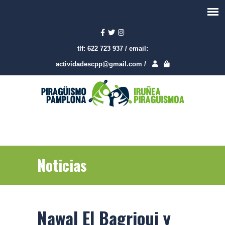
tlf:
622 723 937
/
email:
actividadescpp@gmail.com
/
Noticias
Nawal El Bagrioui y