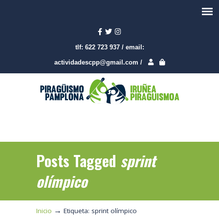
tlf:
622 723 937
/
email:
actividadescpp@gmail.com
/
Posts Tagged
sprint
olímpico
→
Inicio
Etiqueta: sprint olímpico