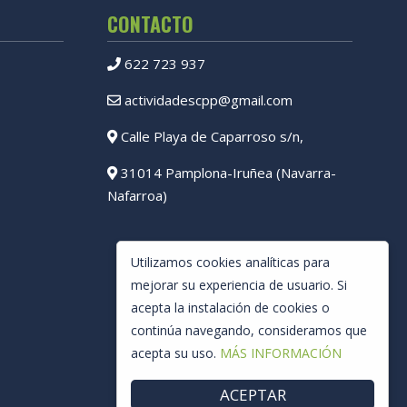
CONTACTO
622 723 937
actividadescpp@gmail.com
Calle Playa de Caparroso s/n,
31014 Pamplona-Iruñea (Navarra-
Nafarroa)
Utilizamos cookies analíticas para
mejorar su experiencia de usuario. Si
acepta la instalación de cookies o
continúa navegando, consideramos que
acepta su uso.
MÁS INFORMACIÓN
ACEPTAR