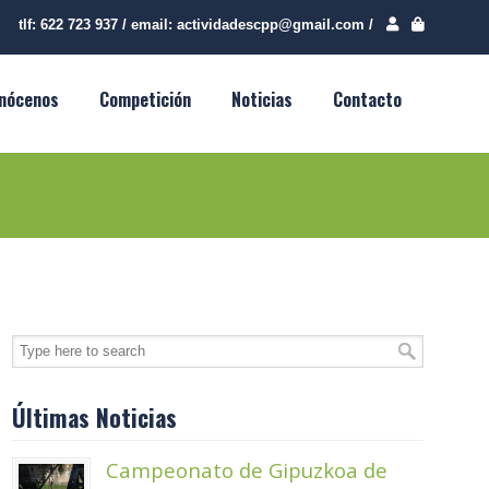
tlf:
622 723 937
/
email:
actividadescpp@gmail.com
/
nócenos
Competición
Noticias
Contacto
Últimas Noticias
Campeonato de Gipuzkoa de