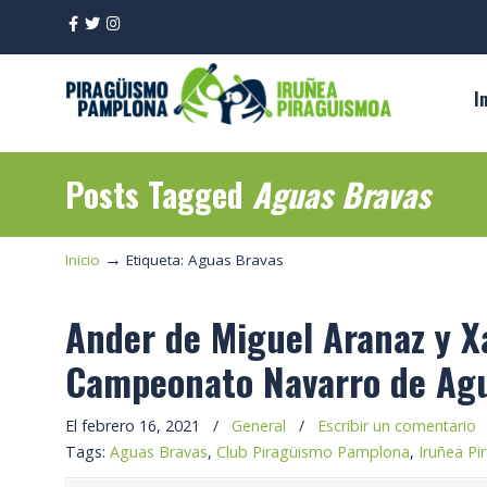
I
Posts Tagged
Aguas Bravas
→
Inicio
Etiqueta: Aguas Bravas
Ander de Miguel Aranaz y Xa
Campeonato Navarro de Ag
El febrero 16, 2021
/
General
/
Escribir un comentario
Tags:
Aguas Bravas
,
Club Piragüismo Pamplona
,
Iruñea P