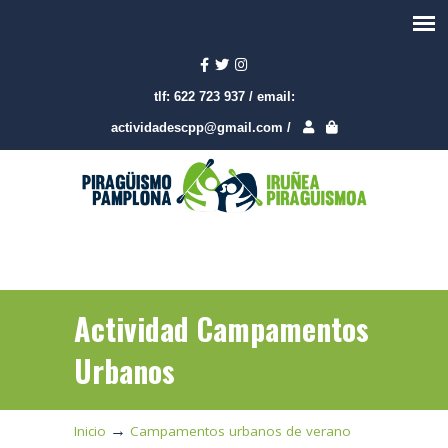
tlf:
622 723 937
/
email:
actividadescpp@gmail.com
/
Actividad Campamentos
Urbanos
→
Inicio
Campamentos urbanos de verano