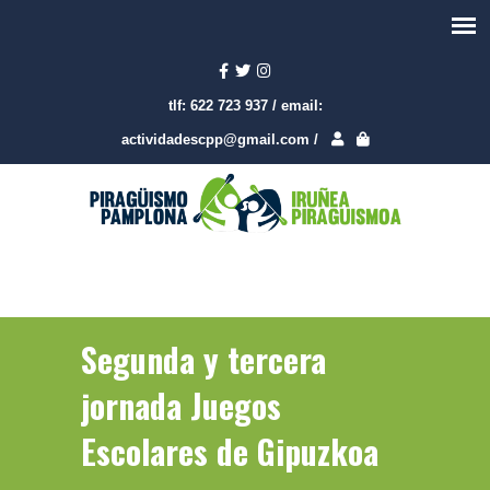
tlf:
622 723 937
/
email:
actividadescpp@gmail.com
/
Segunda y tercera
jornada Juegos
Escolares de Gipuzkoa