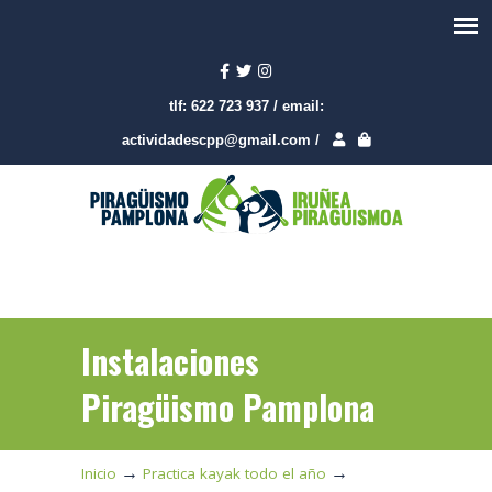
tlf:
622 723 937
/
email:
actividadescpp@gmail.com
/
Instalaciones
Piragüismo Pamplona
→
→
Inicio
Practica kayak todo el año