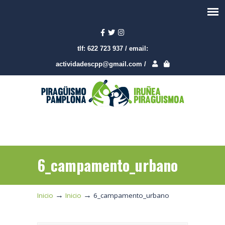
tlf:
622 723 937
/
email:
actividadescpp@gmail.com
/
6_campamento_urbano
→
→
Inicio
Inicio
6_campamento_urbano