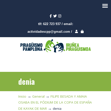
tlf:
622 723 937
/
email:
actividadescpp@gmail.com
/
denia
→
→
Inicio
General
FILIPE BESADA Y AMAIA
OSABA EN EL PÓDIUM DE LA COPA DE ESPAÑA
→
DE KAYAK DE MAR
denia