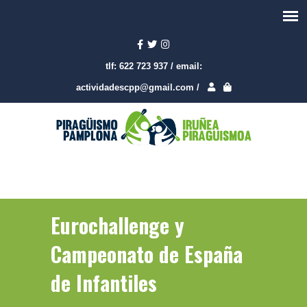
tlf:
622 723 937
/
email:
actividadescpp@gmail.com
/
Eurochallenge y
Campeonato de España
de Infantiles