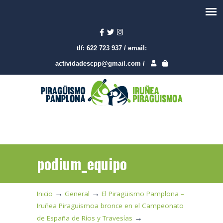
tlf:
622 723 937
/
email:
actividadescpp@gmail.com
/
podium_equipo
→
→
Inicio
General
El Piragüismo Pamplona –
Iruñea Piraguismoa bronce en el Campeonato
→
de España de Ríos y Travesías