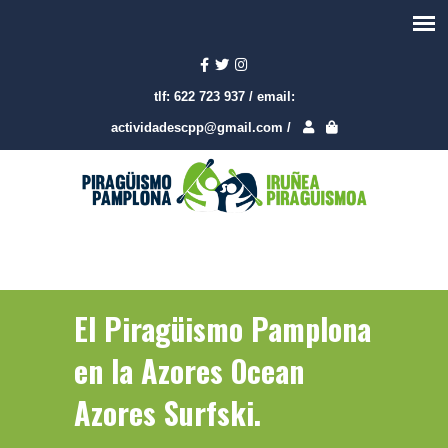
tlf:
622 723 937
/
email:
actividadescpp@gmail.com
/
El Piragüismo Pamplona
en la Azores Ocean
Azores Surfski.