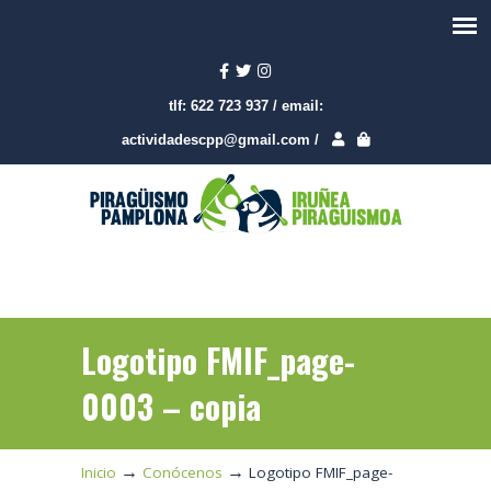
tlf:
622 723 937
/
email:
actividadescpp@gmail.com
/
Logotipo FMIF_page-
0003 – copia
→
→
Inicio
Conócenos
Logotipo FMIF_page-