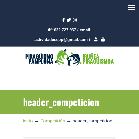
tlf:
622 723 937
/
email:
actividadescpp@gmail.com
/
header_competicion
→
→
Inicio
Competición
header_competicion