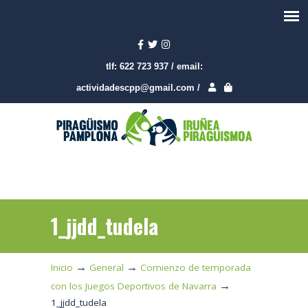
tlf:
622 723 937
/
email:
actividadescpp@gmail.com
/
1_jjdd_tudela
→
→
Inicio
General
Comienzo de temporada
→
con los Juegos Deportivos de Navarra
1_jjdd_tudela