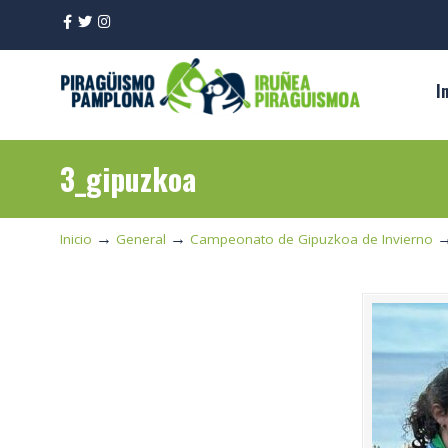
I
3_gipuzkoa
→
→
Inicio
General
Campeonato de Gipuzkoa de Invierno