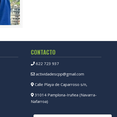
CONTACTO
622 723 937
actividadescpp@gmail.com
Calle Playa de Caparroso s/n,
31014 Pamplona-Iruñea (Navarra-
Nafarroa)