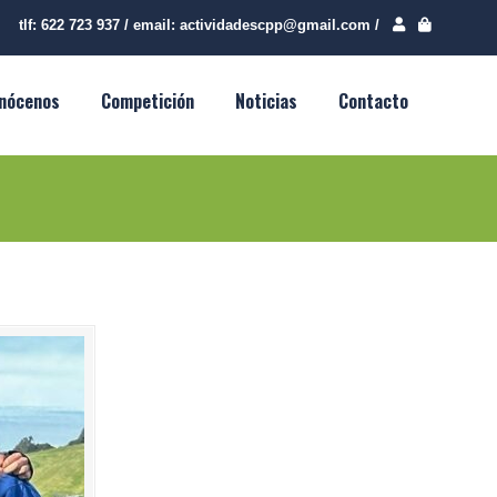
tlf:
622 723 937
/
email:
actividadescpp@gmail.com
/
nócenos
Competición
Noticias
Contacto