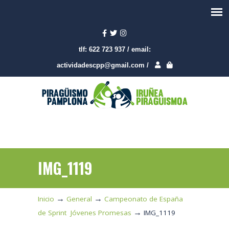
tlf:
622 723 937
/
email:
actividadescpp@gmail.com
/
IMG_1119
→
→
Inicio
General
Campeonato de España
→
de Sprint Jóvenes Promesas
IMG_1119