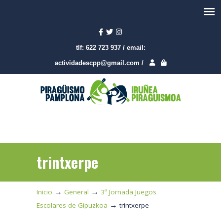
tlf:
622 723 937
/
email:
actividadescpp@gmail.com
/
trintxerpe
→
→
Inicio
General
3ª Jornada Juegos
→
Escolares de Gipuzkoa
trintxerpe